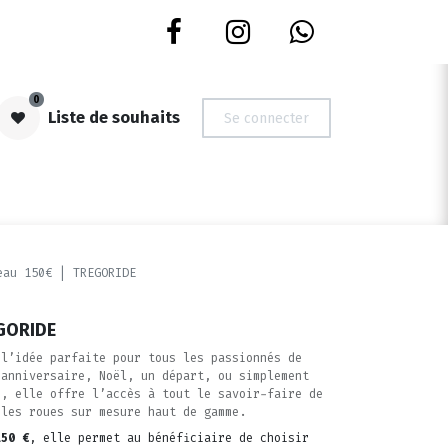
0
Liste de souhaits
Se connecter
S | OCCASIONS
NOUVEAUTES
DEVIS ROUES
CARTES CADE
eau 150€ | TREGORIDE
EGORIDE
 l’idée parfaite pour tous les passionnés de
 anniversaire, Noël, un départ, ou simplement
e, elle offre l’accès à tout le savoir-faire de
 les roues sur mesure haut de gamme.
150 €
, elle permet au bénéficiaire de choisir