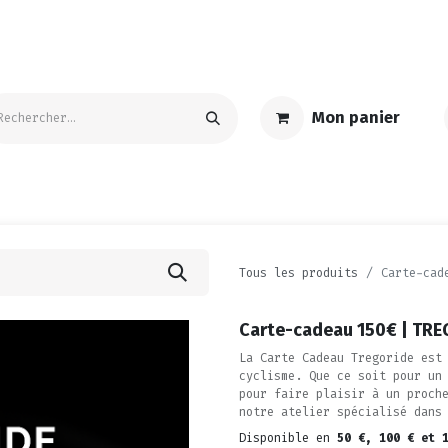
Mon panier
S
ACCESSOIRES | ENTRETIEN
TEXTILE | GOODIES
PROMO
Tous les produits
Carte-cad
Carte-cadeau 150€ | TR
La Carte Cadeau Tregoride est
cyclisme. Que ce soit pour un
pour faire plaisir à un proch
notre atelier spécialisé dans
Disponible en
50 €, 100 € et 