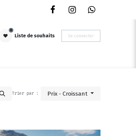
0
Liste de souhaits
Se connecter
S | OCCASIONS
NOUVEAUTES
DEVIS ROUES
CARTES CADE
Prix - Croissant
Trier par :