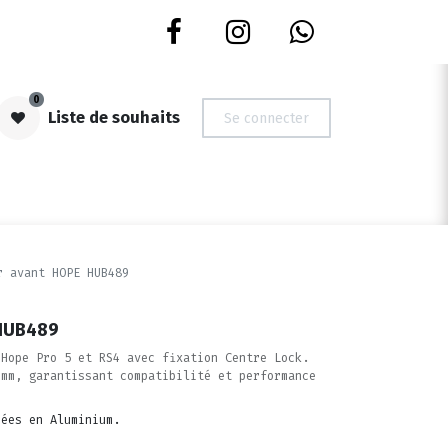
0
Liste de souhaits
Se connecter
S | OCCASIONS
NOUVEAUTES
DEVIS ROUES
CARTES CADE
r avant HOPE HUB489
 HUB489
 Hope Pro 5 et RS4 avec fixation Centre Lock.
 mm, garantissant compatibilité et performance
nées en Aluminium.