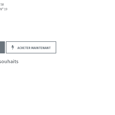
.
250
 N°19
ACHETER MAINTENANT
 souhaits