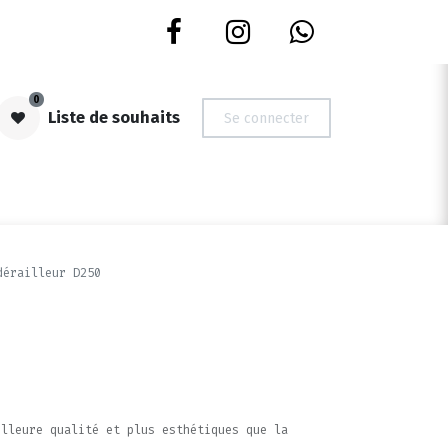
0
Liste de souhaits
Se connecter
S | OCCASIONS
NOUVEAUTES
DEVIS ROUES
CARTES CADE
dérailleur D250
.
illeure qualité et plus esthétiques que la