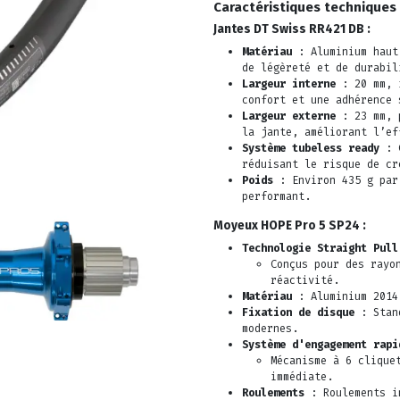
Caractéristiques techniques 
Jantes DT Swiss RR421 DB :
Matériau
: Aluminium haut 
de légèreté et de durabil
Largeur interne
: 20 mm, i
confort et une adhérence 
Largeur externe
: 23 mm, p
la jante, améliorant l’ef
Système tubeless ready
: C
réduisant le risque de cr
Poids
: Environ 435 g par
performant.
Moyeux HOPE Pro 5 SP24 :
Technologie Straight Pull
Conçus pour des rayo
réactivité.
Matériau
: Aluminium 2014 
Fixation de disque
: Stand
modernes.
Système d'engagement rapi
Mécanisme à 6 clique
immédiate.
Roulements
: Roulements in