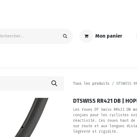
Mon panier
S
ACCESSOIRES | ENTRETIEN
TEXTILE | GOODIES
PROMO
Tous les produits
DTSWISS R
DTSWISS RR421 DB | HOP
Les roues DT Swiss RR421 DB m
conçues pour les cyclistes ex
réactivité. Ces roues haut de
sur route et aux longues dist
légèreté et rigidité.