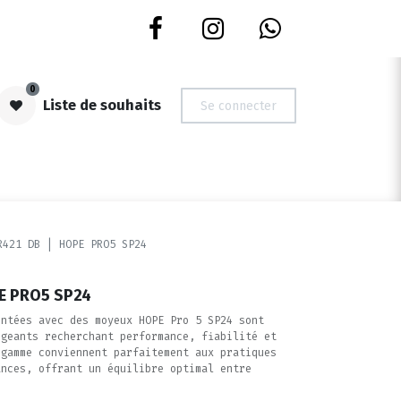
0
Liste de souhaits
Se connecter
S | OCCASIONS
NOUVEAUTES
DEVIS ROUES
CARTES CADE
R421 DB | HOPE PRO5 SP24
E PRO5 SP24
ontées avec des moyeux HOPE Pro 5 SP24 sont
igeants recherchant performance, fiabilité et
 gamme conviennent parfaitement aux pratiques
ances, offrant un équilibre optimal entre